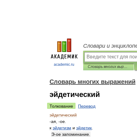
Словари и энциклоп
academic.ru
Словарь многих выражений
Словарь многих выражений
эйдетический
Толкование
Перевод
эйдетический
-
ая
, -
ое
.
к
эйдетизм
и
эйдетик
.
Э
-
ое
запоминание
.