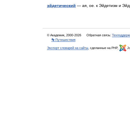
эйдетический
— ая, ое. к Эйдетизм и Эй
© Академик, 2000-2026
Обратная связь:
Техподдерж
👣 Путешествия
Экспорт словарей на сайты
, сделанные на PHP,
Jo