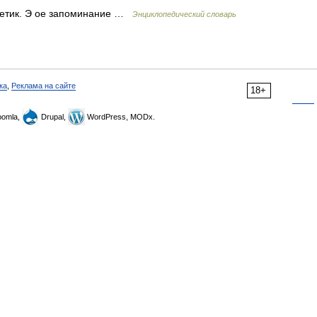
детик. Э ое запоминание …
Энциклопедический словарь
ка
,
Реклама на сайте
18+
omla,
Drupal,
WordPress, MODx.