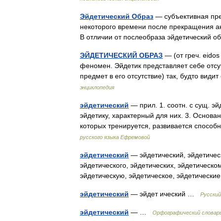
Эйдетический Образ
— субъективная пре
некоторого времени после прекращения ак
В отличии от послеобраза эйдетический 
ЭЙДЕТИЧЕСКИЙ ОБРАЗ
— (от греч. eido
феномен. Эйдетик представляет себе отсу
предмет в его отсутствие) так, будто вид
энциклопедия
эйдетический
— прил. 1. соотн. с сущ. э
эйдетику, характерный для них. 3. Осно
которых тренируется, развивается спос
русского языка Ефремовой
эйдетический
— эйдетический, эйдетическ
эйдетического, эйдетических, эйдетическом
эйдетическую, эйдетическое, эйдетическ
эйдетический
— эйдет ический …
Русский
эйдетический
— …
Орфографический словарь