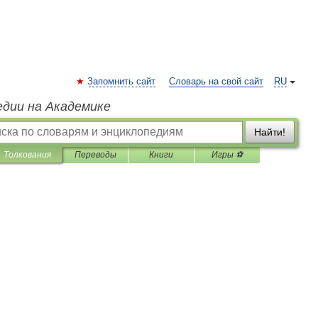
Запомнить сайт
Словарь на свой сайт
RU
едии на Академике
Найти!
Толкования
Переводы
Книги
Игры ⚽