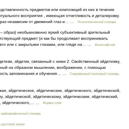
дставленность предметов или композиций из них в течение
туального восприятия , имеющая отчетливость и деталировку.
образ независим от движений глаз и… …
Психологический словарь
s – образ) необыкновенно яркий субъективный зрительный
тствующий предмет (и как бы продолжает воспринимать
ит его или с закрытыми глазами, или глядя на… …
Философская
йдетизм, эйдетик, связанный с ними 2. Свойственный эйдетизму,
ванный на образном мышлении, воображении, с помощью
обность запоминания и обучения… …
Современный толковый словарь
ая, эйдетическое, эйдетические, эйдетического, эйдетической,
у, эйдетической, эйдетическому, эйдетическим, эйдетический,
ие, эйдетического,… …
Формы слов
 орфографический словарь
 русского языка