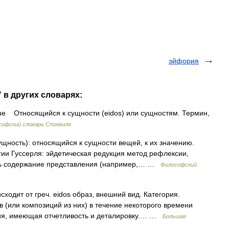
эйфория
 в других словарях:
ue Относящийся к сущности (eidos) или сущностям. Термин,
софский словарь Спонвиля
ущность): относящийся к сущности вещей, к их значению.
ии Гуссерля: эйдетическая редукция метод рефлексии,
ять содержание представления (например,… …
Философский
одит от греч. eidos образ, внешний вид. Категория.
 (или композиций из них) в течение некоторого времени
тия, имеющая отчетливость и деталировку.… …
Большая