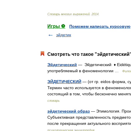
Словарь
многих
выражений
.
2014
.
Игры ⚽
Поможем написать курсовую
эйдетик
Смотреть что такое "эйдетический"
Эйдетический
— Эйдетический ♦ Eidétiq
употребляемый в феноменологии …
Фило
ЭЙДЕТИЧЕСКИЙ
— (от гр. eidos форма, с
Термин часто используется в феноменолог
состоящий в том, чтобы бесконечно мен
словарь
эйдетический образ
— Этимология. Происх
Субъективная представленность предметов
после прекращения актуального восприя
психологическая энциклопедия